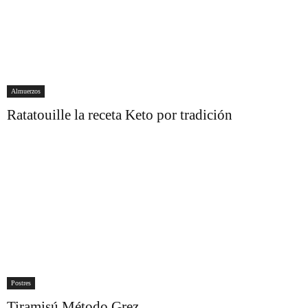
Almuerzos
Ratatouille la receta Keto por tradición
Postres
Tiramisú Método Grez