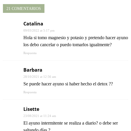
21 COMENTARIOS
Catalina
09/03/2022 at 5:17 pm
Hola si tomo magnesio y potasio y pretendo hacer ayuno
los debo cancelar o puedo tomarlos igualmente?
Respuesta
Barbara
28/10/2021 at 12:56 am
Se puede hacer ayuno si haber hecho el detox ??
Respuesta
Lisette
23/08/2021 at 11:24 am
El ayuno intermitente se realiza a diario? o debe ser
saltando días ?