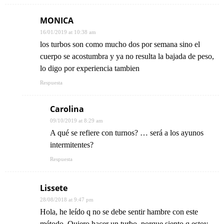
MONICA
16/01/2019 at 10:38 am
los turbos son como mucho dos por semana sino el
cuerpo se acostumbra y ya no resulta la bajada de peso,
lo digo por experiencia tambien
Respuesta
Carolina
09/10/2019 at 8:29 am
A qué se refiere con turnos? … será a los ayunos
intermitentes?
Respuesta
Lissete
28/08/2018 at 9:47 pm
Hola, he leído q no se debe sentir hambre con este
método. Quiero hacer un turbo, porque siento q estoy