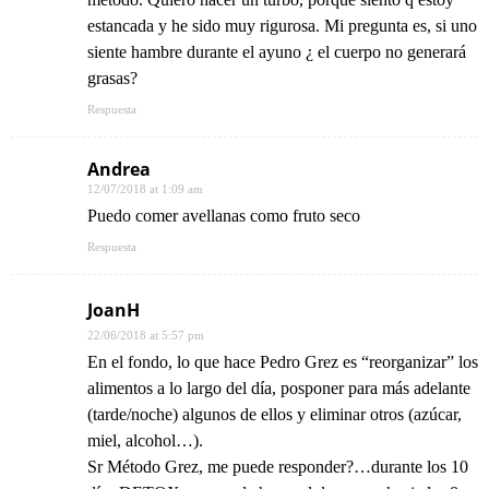
estancada y he sido muy rigurosa. Mi pregunta es, si uno
siente hambre durante el ayuno ¿ el cuerpo no generará
grasas?
Respuesta
Andrea
12/07/2018 at 1:09 am
Puedo comer avellanas como fruto seco
Respuesta
JoanH
22/06/2018 at 5:57 pm
En el fondo, lo que hace Pedro Grez es “reorganizar” los
alimentos a lo largo del día, posponer para más adelante
(tarde/noche) algunos de ellos y eliminar otros (azúcar,
miel, alcohol…).
Sr Método Grez, me puede responder?…durante los 10