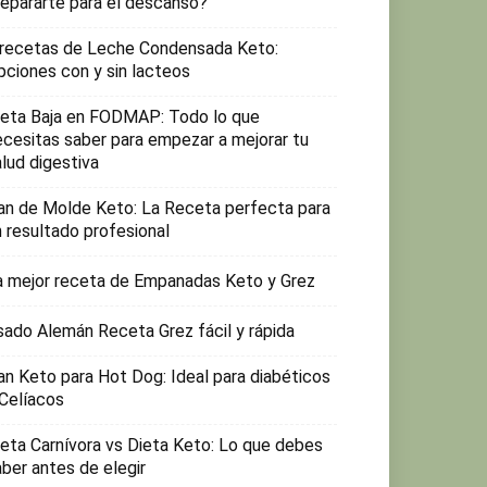
repararte para el descanso?
 recetas de Leche Condensada Keto:
pciones con y sin lacteos
ieta Baja en FODMAP: Todo lo que
ecesitas saber para empezar a mejorar tu
lud digestiva
an de Molde Keto: La Receta perfecta para
n resultado profesional
a mejor receta de Empanadas Keto y Grez
sado Alemán Receta Grez fácil y rápida
an Keto para Hot Dog: Ideal para diabéticos
 Celíacos
ieta Carnívora vs Dieta Keto: Lo que debes
aber antes de elegir