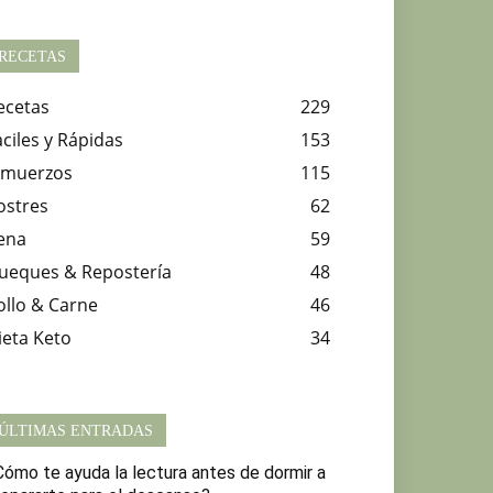
RECETAS
ecetas
229
aciles y Rápidas
153
lmuerzos
115
ostres
62
ena
59
ueques & Repostería
48
ollo & Carne
46
ieta Keto
34
ÚLTIMAS ENTRADAS
Cómo te ayuda la lectura antes de dormir a