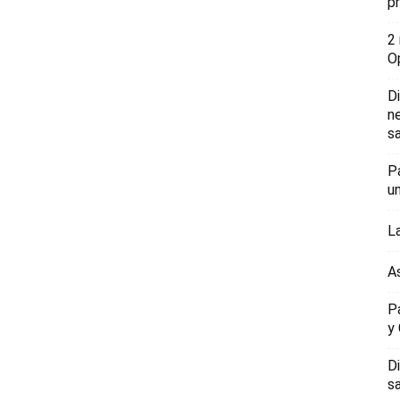
p
2
O
D
n
sa
P
u
L
A
P
y
D
s