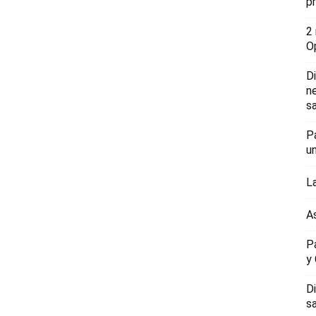
p
2
O
D
n
sa
P
u
L
A
P
y
D
s