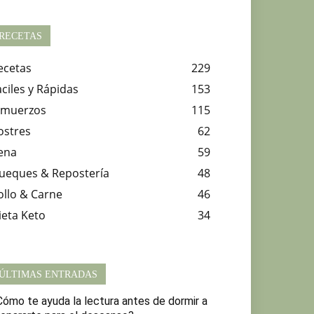
RECETAS
ecetas
229
aciles y Rápidas
153
lmuerzos
115
ostres
62
ena
59
ueques & Repostería
48
ollo & Carne
46
ieta Keto
34
ÚLTIMAS ENTRADAS
Cómo te ayuda la lectura antes de dormir a