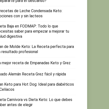
repararte para el descanso?
 recetas de Leche Condensada Keto:
pciones con y sin lacteos
ieta Baja en FODMAP: Todo lo que
ecesitas saber para empezar a mejorar tu
lud digestiva
an de Molde Keto: La Receta perfecta para
n resultado profesional
a mejor receta de Empanadas Keto y Grez
sado Alemán Receta Grez fácil y rápida
an Keto para Hot Dog: Ideal para diabéticos
 Celíacos
ieta Carnívora vs Dieta Keto: Lo que debes
aber antes de elegir