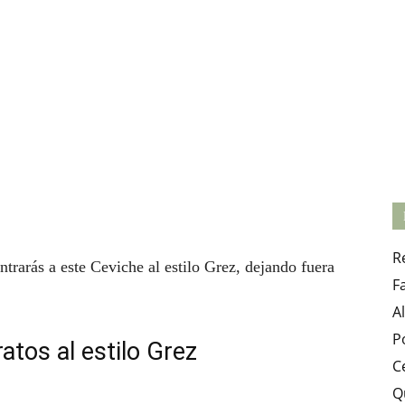
to
R
ntrarás a este Ceviche al estilo Grez, dejando fuera
F
A
P
atos al estilo Grez
C
Q