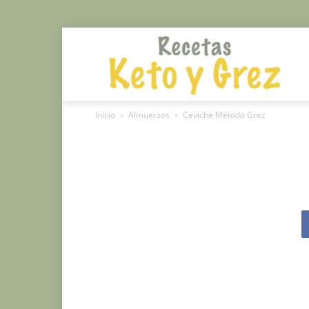
Rec
Inicio
Almuerzos
Ceviche Método Grez
Mé
Gr
y