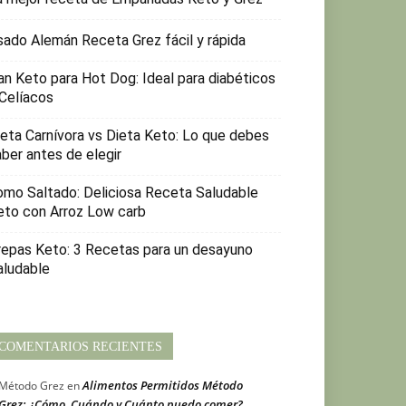
sado Alemán Receta Grez fácil y rápida
an Keto para Hot Dog: Ideal para diabéticos
 Celíacos
ieta Carnívora vs Dieta Keto: Lo que debes
aber antes de elegir
omo Saltado: Deliciosa Receta Saludable
eto con Arroz Low carb
repas Keto: 3 Recetas para un desayuno
aludable
COMENTARIOS RECIENTES
Alimentos Permitidos Método
Método Grez
en
Grez: ¿Cómo, Cuándo y Cuánto puedo comer?