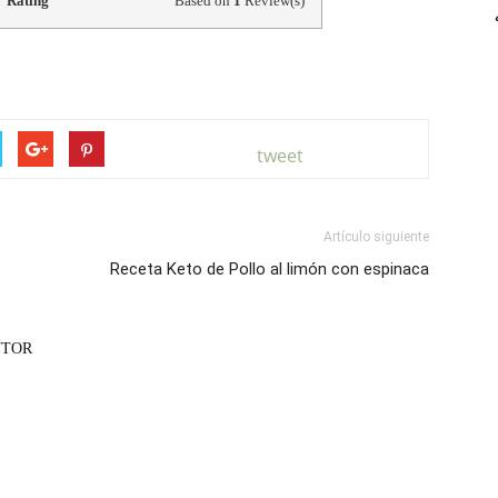
Rating
Based on
1
Review(s)
tweet
Artículo siguiente
Receta Keto de Pollo al limón con espinaca
UTOR