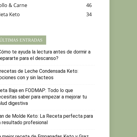
ollo & Carne
46
ieta Keto
34
ÚLTIMAS ENTRADAS
Cómo te ayuda la lectura antes de dormir a
repararte para el descanso?
 recetas de Leche Condensada Keto:
pciones con y sin lacteos
ieta Baja en FODMAP: Todo lo que
ecesitas saber para empezar a mejorar tu
lud digestiva
an de Molde Keto: La Receta perfecta para
n resultado profesional
a mejor receta de Empanadas Keto y Grez