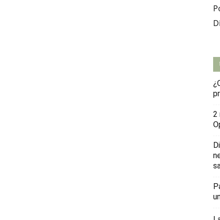
P
D
¿
p
2
O
D
n
sa
P
u
L