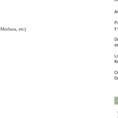
A
P
y
Merluza, etc)
D
s
L
K
C
S