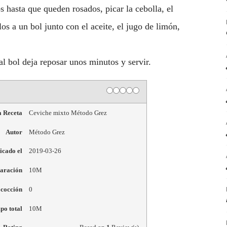
os hasta que queden rosados, picar la cebolla, el
los a un bol junto con el aceite, el jugo de limón,
l bol deja reposar unos minutos y servir.
a Receta
Ceviche mixto Método Grez
Autor
Método Grez
icado el
2019-03-26
aración
10M
 cocción
0
po total
10M