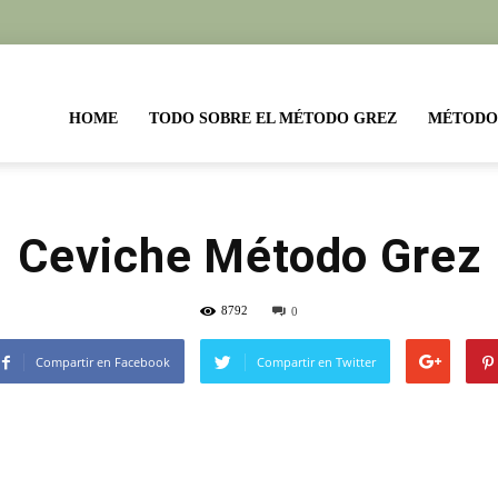
etas
HOME
TODO SOBRE EL MÉTODO GREZ
MÉTODO
todo
Ceviche Método Grez
8792
0
ez
Compartir en Facebook
Compartir en Twitter