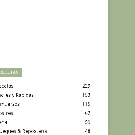
RECETAS
ecetas
229
aciles y Rápidas
153
lmuerzos
115
ostres
62
ena
59
ueques & Repostería
48