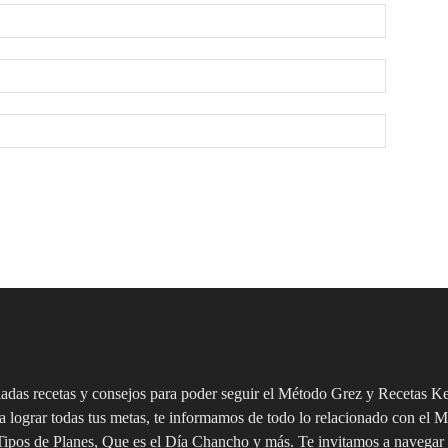
riadas recetas y consejos para poder seguir el Método Grez y Recetas Ket
 a lograr todas tus metas, te informamos de todo lo relacionado con el
ipos de Planes, Que es el Día Chancho y más. Te invitamos a navegar 