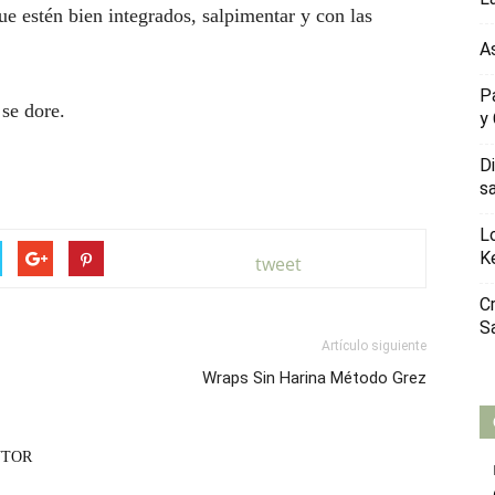
ue estén bien integrados, salpimentar y con las
A
P
se dore.
y
D
s
L
K
tweet
C
S
Artículo siguiente
Wraps Sin Harina Método Grez
UTOR