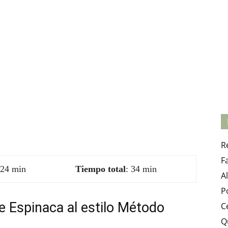
to
R
F
 24 min
Tiempo total
: 34 min
A
P
 Espinaca al estilo Método
C
Q