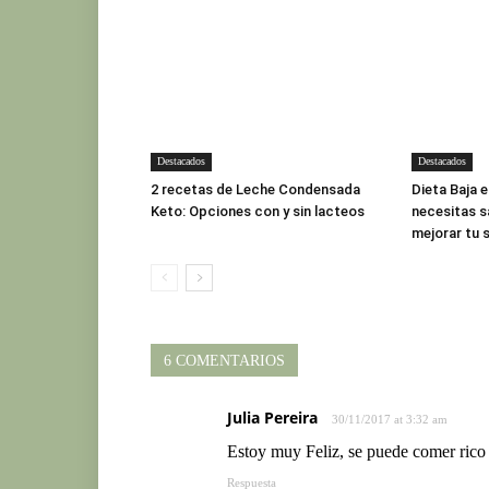
Destacados
Destacados
2 recetas de Leche Condensada
Dieta Baja 
Keto: Opciones con y sin lacteos
necesitas s
mejorar tu 
6 COMENTARIOS
Julia Pereira
30/11/2017 at 3:32 am
Estoy muy Feliz, se puede comer rico 
Respuesta