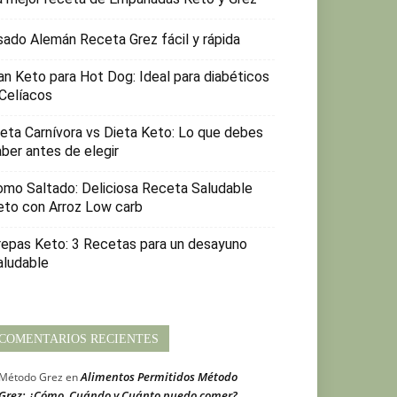
sado Alemán Receta Grez fácil y rápida
an Keto para Hot Dog: Ideal para diabéticos
 Celíacos
ieta Carnívora vs Dieta Keto: Lo que debes
aber antes de elegir
omo Saltado: Deliciosa Receta Saludable
eto con Arroz Low carb
repas Keto: 3 Recetas para un desayuno
aludable
COMENTARIOS RECIENTES
Alimentos Permitidos Método
Método Grez
en
Grez: ¿Cómo, Cuándo y Cuánto puedo comer?