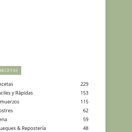
RECETAS
ecetas
229
aciles y Rápidas
153
lmuerzos
115
ostres
62
ena
59
ueques & Repostería
48