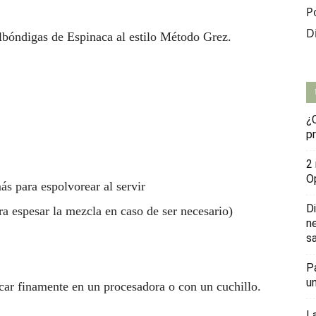
P
D
bóndigas de Espinaca al estilo Método Grez.
¿
p
2
O
s para espolvorear al servir
D
a espesar la mezcla en caso de ser necesario)
n
sa
P
u
icar finamente en un procesadora o con un cuchillo.
L