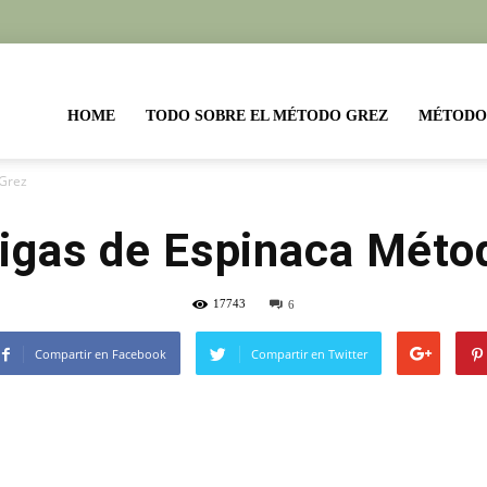
etas
HOME
TODO SOBRE EL MÉTODO GREZ
MÉTODO
 Grez
todo
igas de Espinaca Méto
17743
6
ez
Compartir en Facebook
Compartir en Twitter