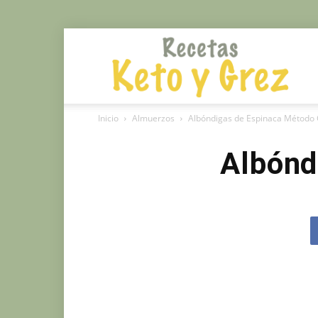
Rec
Inicio
Almuerzos
Albóndigas de Espinaca Método
Mé
Albónd
Gr
y