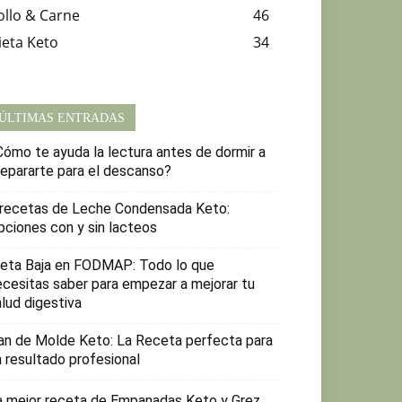
ollo & Carne
46
ieta Keto
34
ÚLTIMAS ENTRADAS
Cómo te ayuda la lectura antes de dormir a
repararte para el descanso?
 recetas de Leche Condensada Keto:
pciones con y sin lacteos
ieta Baja en FODMAP: Todo lo que
ecesitas saber para empezar a mejorar tu
lud digestiva
an de Molde Keto: La Receta perfecta para
n resultado profesional
a mejor receta de Empanadas Keto y Grez