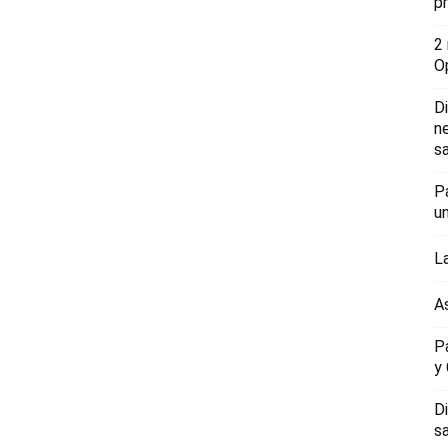
p
2
O
D
n
sa
P
u
L
A
P
y
D
s