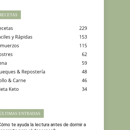
RECETAS
ecetas
229
aciles y Rápidas
153
lmuerzos
115
ostres
62
ena
59
ueques & Repostería
48
ollo & Carne
46
ieta Keto
34
ÚLTIMAS ENTRADAS
Cómo te ayuda la lectura antes de dormir a