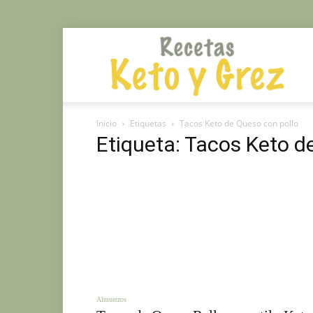
Rec
Inicio
Etiquetas
Tacos Keto de Queso con pollo
Mé
Etiqueta: Tacos Keto d
Gr
y
Almuerzos