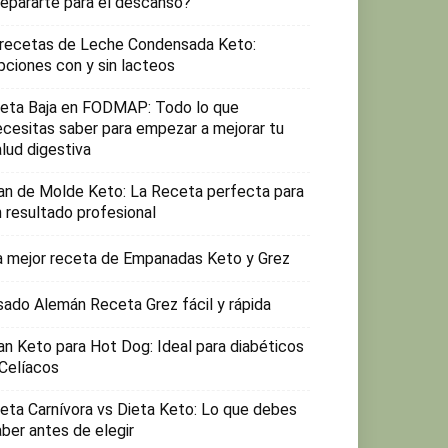
repararte para el descanso?
 recetas de Leche Condensada Keto:
pciones con y sin lacteos
ieta Baja en FODMAP: Todo lo que
ecesitas saber para empezar a mejorar tu
lud digestiva
an de Molde Keto: La Receta perfecta para
n resultado profesional
a mejor receta de Empanadas Keto y Grez
sado Alemán Receta Grez fácil y rápida
an Keto para Hot Dog: Ideal para diabéticos
 Celíacos
ieta Carnívora vs Dieta Keto: Lo que debes
aber antes de elegir