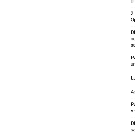
p
2
O
D
n
sa
P
u
L
A
P
y
D
s