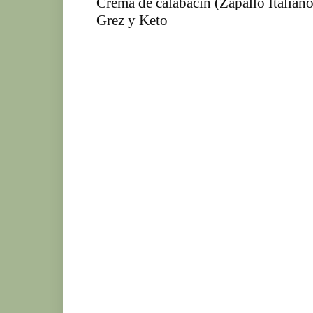
Crema de calabacín (Zapallo Italiano
Grez y Keto
Ke