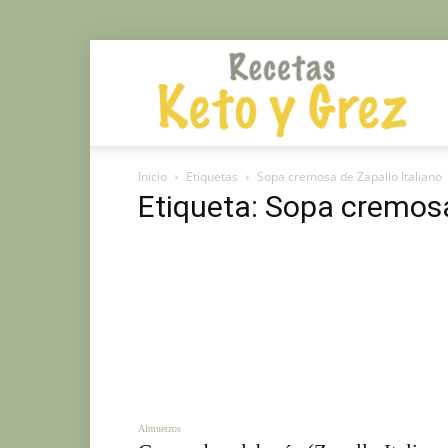
Rec
Inicio
Etiquetas
Sopa cremosa de Zapallo Italiano
Mé
Etiqueta: Sopa cremosa
Gr
y
Almuerzos