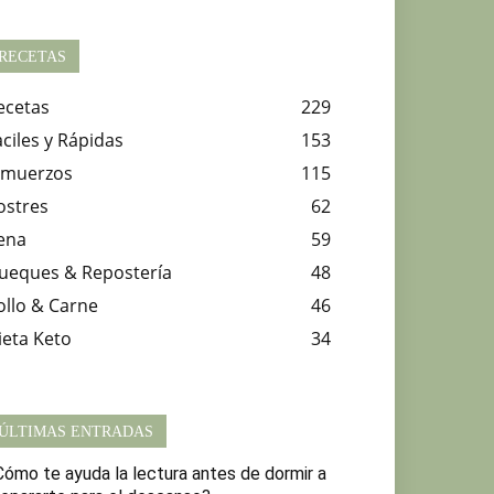
RECETAS
ecetas
229
aciles y Rápidas
153
lmuerzos
115
ostres
62
ena
59
ueques & Repostería
48
ollo & Carne
46
ieta Keto
34
ÚLTIMAS ENTRADAS
Cómo te ayuda la lectura antes de dormir a