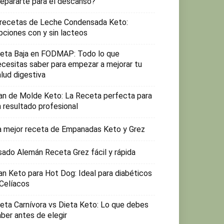
repararte para el descanso?
 recetas de Leche Condensada Keto:
pciones con y sin lacteos
ieta Baja en FODMAP: Todo lo que
ecesitas saber para empezar a mejorar tu
lud digestiva
an de Molde Keto: La Receta perfecta para
n resultado profesional
a mejor receta de Empanadas Keto y Grez
sado Alemán Receta Grez fácil y rápida
an Keto para Hot Dog: Ideal para diabéticos
 Celíacos
ieta Carnívora vs Dieta Keto: Lo que debes
aber antes de elegir