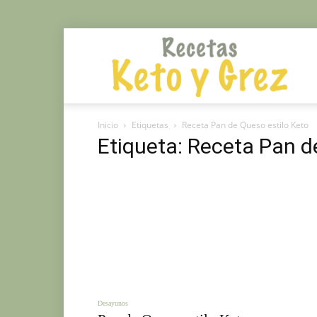
Rec
Inicio
Etiquetas
Receta Pan de Queso estilo Keto
Mé
Etiqueta: Receta Pan d
Gr
y
Desayunos