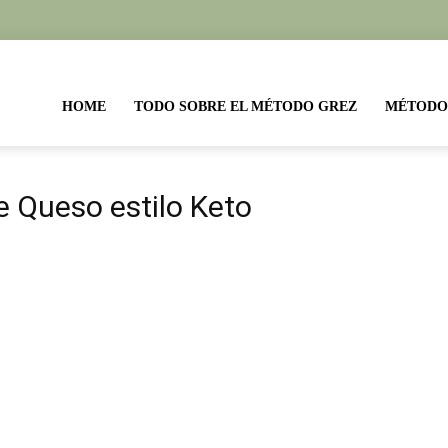
etas
HOME
TODO SOBRE EL MÉTODO GREZ
MÉTODO
todo
e Queso estilo Keto
ez