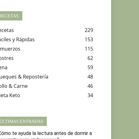
RECETAS
ecetas
229
aciles y Rápidas
153
lmuerzos
115
ostres
62
ena
59
ueques & Repostería
48
ollo & Carne
46
ieta Keto
34
ÚLTIMAS ENTRADAS
Cómo te ayuda la lectura antes de dormir a