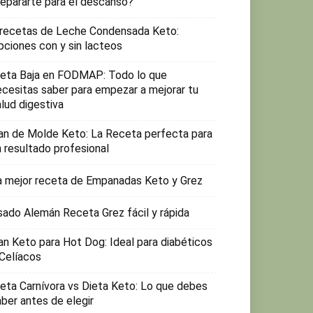
repararte para el descanso?
 recetas de Leche Condensada Keto:
pciones con y sin lacteos
ieta Baja en FODMAP: Todo lo que
ecesitas saber para empezar a mejorar tu
lud digestiva
an de Molde Keto: La Receta perfecta para
n resultado profesional
a mejor receta de Empanadas Keto y Grez
sado Alemán Receta Grez fácil y rápida
an Keto para Hot Dog: Ideal para diabéticos
 Celíacos
ieta Carnívora vs Dieta Keto: Lo que debes
aber antes de elegir