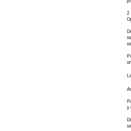
p
2
O
D
n
sa
P
u
L
A
P
y
D
s